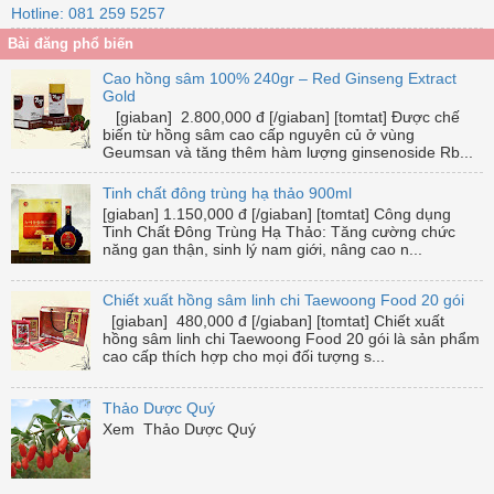
Hotline: 081 259 5257
Bài đăng phổ biến
Cao hồng sâm 100% 240gr – Red Ginseng Extract
Gold
[giaban] 2.800,000 đ [/giaban] [tomtat] Được chế
biến từ hồng sâm cao cấp nguyên củ ở vùng
Geumsan và tăng thêm hàm lượng ginsenoside Rb...
Tinh chất đông trùng hạ thảo 900ml
[giaban] 1.150,000 đ [/giaban] [tomtat] Công dụng
Tinh Chất Đông Trùng Hạ Thảo: Tăng cường chức
năng gan thận, sinh lý nam giới, nâng cao n...
Chiết xuất hồng sâm linh chi Taewoong Food 20 gói
[giaban] 480,000 đ [/giaban] [tomtat] Chiết xuất
hồng sâm linh chi Taewoong Food 20 gói là sản phẩm
cao cấp thích hợp cho mọi đối tượng s...
Thảo Dược Quý
Xem Thảo Dược Quý