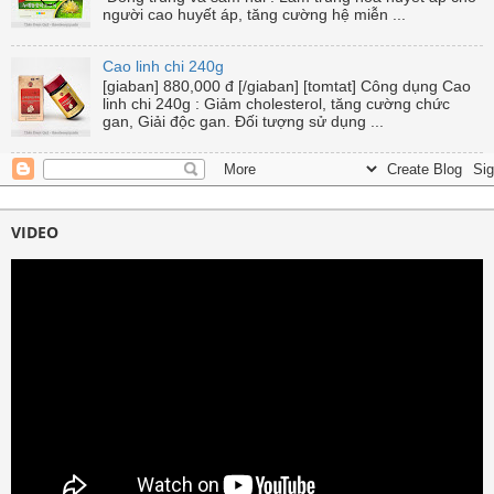
người cao huyết áp, tăng cường hệ miễn ...
Cao linh chi 240g
[giaban] 880,000 đ [/giaban] [tomtat] Công dụng Cao
linh chi 240g : Giảm cholesterol, tăng cường chức
gan, Giải độc gan. Đối tượng sử dụng ...
VIDEO