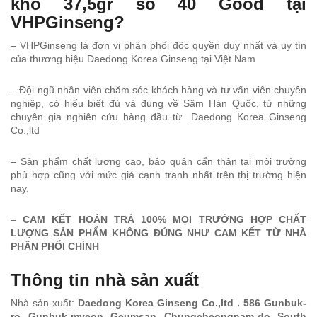
khô 37,5gr số 40 Good tại
VHPGinseng?
– VHPGinseng là đơn vị phân phối độc quyền duy nhất và uy tín
của thương hiệu Daedong Korea Ginseng tại Việt Nam
– Đội ngũ nhân viên chăm sóc khách hàng và tư vấn viên chuyên
nghiệp, có hiểu biết đủ và đúng về Sâm Hàn Quốc, từ những
chuyên gia nghiên cứu hàng đầu từ Daedong Korea Ginseng
Co.,ltd
– Sản phẩm chất lượng cao, bảo quản cẩn thận tại môi trường
phù hợp cũng với mức giá cạnh tranh nhất trên thị trường hiện
nay.
–
CAM KẾT HOÀN TRẢ 100% MỌI TRƯỜNG HỢP CHẤT
LƯỢNG SẢN PHẨM KHÔNG ĐÚNG NHƯ CAM KẾT TỪ NHÀ
PHÂN PHỐI CHÍNH
Thông tin nhà sản xuất
Nhà sản xuất:
Daedong Korea Ginseng Co.,ltd . 586 Gunbuk-
ro, Gunbuk-myeon, Geumsan, Chungcheongnam-do, South