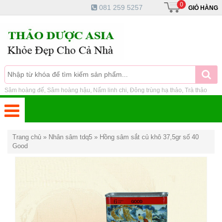
0
081 259 5257
GIỎ HÀNG
Sâm hoàng đế, Sâm hoàng hậu, Nấm linh chi, Đông trùng hạ thảo, Trà thảo
dược ...
Trang chủ
»
Nhân sâm tdq5
»
Hồng sâm sắt củ khô 37,5gr số 40
Good