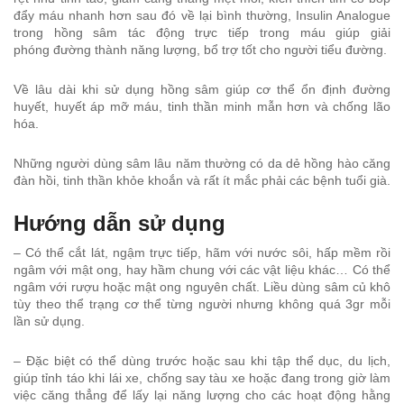
đẩy máu nhanh hơn sau đó về lại bình thường, Insulin Analogue
trong hồng sâm tác động trực tiếp trong máu giúp giải
phóng đường thành năng lượng, bổ trợ tốt cho người tiểu đường.
Về lâu dài khi sử dụng hồng sâm giúp cơ thể ổn định đường
huyết, huyết áp mỡ máu, tinh thần minh mẫn hơn và chống lão
hóa.
Những người dùng sâm lâu năm thường có da dẻ hồng hào căng
đàn hồi, tinh thần khỏe khoắn và rất ít mắc phải các bệnh tuổi già.
Hướng dẫn sử dụng
– Có thể cắt lát, ngậm trực tiếp, hãm với nước sôi, hấp mềm rồi
ngâm với mật ong, hay hầm chung với các vật liệu khác… Có thể
ngâm với rượu hoặc mật ong nguyên chất. Liều dùng sâm củ khô
tùy theo thể trạng cơ thể từng người nhưng không quá 3gr mỗi
lần sử dụng.
– Đặc biệt có thể dùng trước hoặc sau khi tập thể dục, du lịch,
giúp tỉnh táo khi lái xe, chống say tàu xe hoặc đang trong giờ làm
việc căng thẳng để lấy lại năng lượng cho các hoạt động hằng