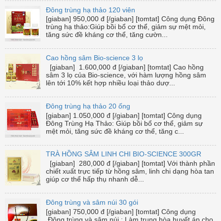
Đông trùng hạ thảo 120 viên
[giaban] 950,000 đ [/giaban] [tomtat] Công dụng Đông
trùng hạ thảo:Giúp bồi bổ cơ thể, giảm sự mệt mỏi,
tăng sức đề kháng cơ thể, tăng cườn...
Cao hồng sâm Bio-science 3 lọ
[giaban] 1.600,000 đ [/giaban] [tomtat] Cao hồng
sâm 3 lọ của Bio-science, với hàm lượng hồng sâm
lên tới 10% kết hợp nhiều loại thảo dượ...
Đông trùng hạ thảo 20 ống
[giaban] 1.050,000 đ [/giaban] [tomtat] Công dụng
Đông Trùng Hạ Thảo: Giúp bồi bổ cơ thể, giảm sự
mệt mỏi, tăng sức đề kháng cơ thể, tăng c...
TRÀ HỒNG SÂM LINH CHI BIO-SCIENCE 300GR
[giaban] 280,000 đ [/giaban] [tomtat] Với thành phần
chiết xuất trực tiếp từ hồng sâm, linh chi dạng hòa tan
giúp cơ thể hấp thụ nhanh dễ...
Đông trùng và sâm núi 30 gói
[giaban] 750,000 đ [/giaban] [tomtat] Công dụng
Đông trùng và sâm núi : Làm trung hòa huyết áp cho