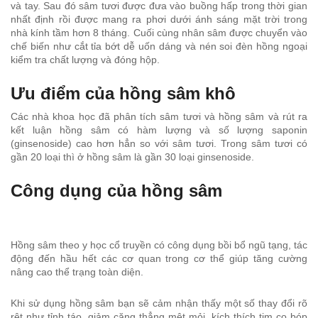
và tay. Sau đó sâm tươi được đưa vào buồng hấp trong thời gian
nhất định rồi được mang ra phơi dưới ánh sáng mặt trời trong
nhà kính tầm hơn 8 tháng. Cuối cùng nhân sâm được chuyển vào
chế biến như cắt tỉa bớt dễ uốn dáng và nén soi đèn hồng ngoại
kiểm tra chất lượng và đóng hộp.
Ưu điểm của hồng sâm khô
Các nhà khoa học đã phân tích sâm tươi và hồng sâm và rút ra
kết luận hồng sâm có hàm lượng và số lượng saponin
(ginsenoside) cao hơn hẳn so với sâm tươi. Trong sâm tươi có
gần 20 loại thì ở hồng sâm là gần 30 loại ginsenoside.
Công dụng của hồng sâm
Hồng sâm theo y học cổ truyền có công dụng bồi bổ ngũ tạng, tác
động đến hầu hết các cơ quan trong cơ thể giúp tăng cường
nâng cao thể trạng toàn diện.
Khi sử dụng hồng sâm bạn sẽ cảm nhận thấy một số thay đổi rõ
rệt như tỉnh táo, giảm căng thẳng mệt mỏi, kích thích tim co bóp