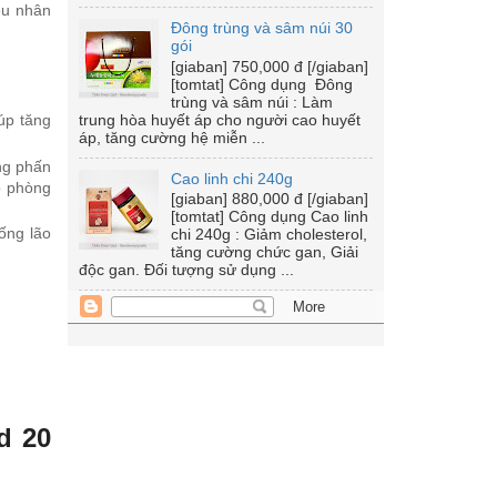
iệu nhân
Đông trùng và sâm núi 30
gói
[giaban] 750,000 đ [/giaban]
[tomtat] Công dụng Đông
trùng và sâm núi : Làm
trung hòa huyết áp cho người cao huyết
úp tăng
áp, tăng cường hệ miễn ...
ng phấn
Cao linh chi 240g
úp phòng
[giaban] 880,000 đ [/giaban]
[tomtat] Công dụng Cao linh
ống lão
chi 240g : Giảm cholesterol,
tăng cường chức gan, Giải
độc gan. Đối tượng sử dụng ...
d 20