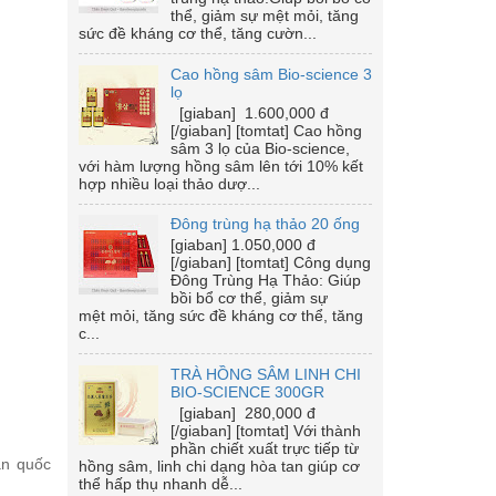
thể, giảm sự mệt mỏi, tăng
sức đề kháng cơ thể, tăng cườn...
Cao hồng sâm Bio-science 3
lọ
[giaban] 1.600,000 đ
[/giaban] [tomtat] Cao hồng
sâm 3 lọ của Bio-science,
với hàm lượng hồng sâm lên tới 10% kết
hợp nhiều loại thảo dượ...
Đông trùng hạ thảo 20 ống
[giaban] 1.050,000 đ
[/giaban] [tomtat] Công dụng
Đông Trùng Hạ Thảo: Giúp
bồi bổ cơ thể, giảm sự
mệt mỏi, tăng sức đề kháng cơ thể, tăng
c...
TRÀ HỒNG SÂM LINH CHI
BIO-SCIENCE 300GR
[giaban] 280,000 đ
[/giaban] [tomtat] Với thành
phần chiết xuất trực tiếp từ
àn quốc
hồng sâm, linh chi dạng hòa tan giúp cơ
thể hấp thụ nhanh dễ...