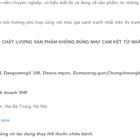
n viên chuyên nghiệp, có hiểu biết đủ và đúng về sản phẩm, từ những
 môi trường phù hợp cũng với mức giá cạnh tranh nhất trên thị trườ
P CHẤT LƯỢNG SẢN PHẨM KHÔNG ĐÚNG NHƯ CAM KẾT TỪ NH
1 Daegumrogil 196, Daeso-myun, Eumseong-gun,Chungcheongb
nh doanh VHP
n, Hai Bà Trưng, Hà Nội.
.asia
hông có tác dụng thay thế thuốc chữa bệnh.