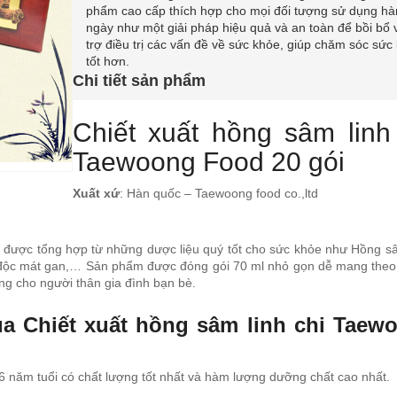
phẩm cao cấp thích hợp cho mọi đối tượng sử dụng hà
ngày như một giải pháp hiệu quả và an toàn để bồi bổ 
trợ điều trị các vấn đề về sức khỏe, giúp chăm sóc sức
tốt hơn.
Chi tiết sản phẩm
Chiết xuất hồng sâm linh
Taewoong Food 20 gói
Xuất xứ
: Hàn quốc – Taewoong food co.,ltd
i được tổng hợp từ những dược liệu quý tốt cho sức khỏe như Hồng s
ải độc mát gan,… Sản phẩm được đóng gói 70 ml nhỏ gọn dễ mang theo t
ng cho người thân gia đình bạn bè.
a Chiết xuất hồng sâm linh chi Taew
 năm tuổi có chất lượng tốt nhất và hàm lượng dưỡng chất cao nhất.