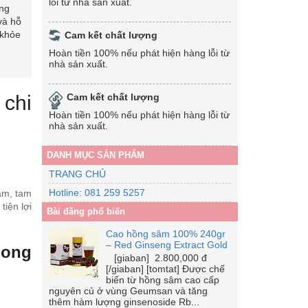
lỗi từ nhà sản xuất.
ng
và hỗ
 khỏe
Cam kết chất lượng
Hoàn tiền 100% nếu phát hiện hàng lỗi từ
nhà sản xuất.
 chi
Cam kết chất lượng
Hoàn tiền 100% nếu phát hiện hàng lỗi từ
nhà sản xuất.
DANH MỤC SẢN PHẨM
TRANG CHỦ
Hotline: 081 259 5257
âm, tam
iện lợi
Bài đăng phổ biến
Cao hồng sâm 100% 240gr
– Red Ginseng Extract Gold
oong
[giaban] 2.800,000 đ
[/giaban] [tomtat] Được chế
biến từ hồng sâm cao cấp
nguyên củ ở vùng Geumsan và tăng
thêm hàm lượng ginsenoside Rb...