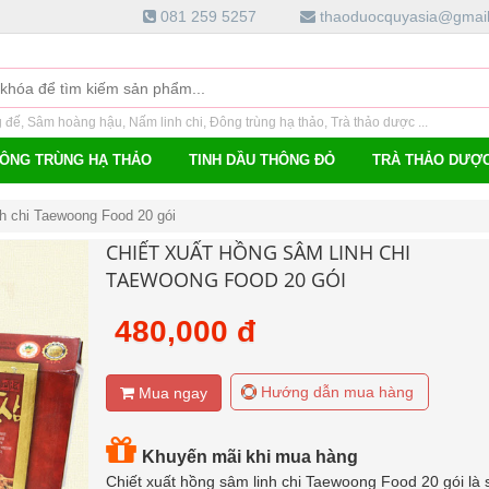
081 259 5257
thaoduocquyasia@gmai
đế, Sâm hoàng hậu, Nấm linh chi, Đông trùng hạ thảo, Trà thảo dược ...
ÔNG TRÙNG HẠ THẢO
TINH DẦU THÔNG ĐỎ
TRÀ THẢO DƯỢ
nh chi Taewoong Food 20 gói
CHIẾT XUẤT HỒNG SÂM LINH CHI
TAEWOONG FOOD 20 GÓI
480,000 đ
Hướng dẫn mua hàng
Mua ngay
Khuyến mãi khi mua hàng
Chiết xuất hồng sâm linh chi Taewoong Food 20 gói là 