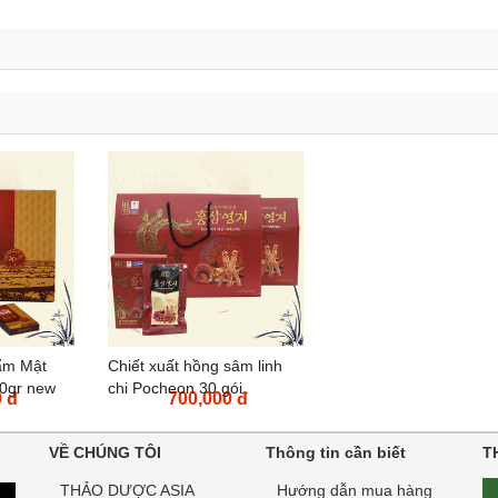
ẩm Mật
Chiết xuất hồng sâm linh
0gr new
chi Pocheon 30 gói
 đ
700,000 đ
VỀ CHÚNG TÔI
Thông tin cần biết
T
THẢO DƯỢC ASIA
Hướng dẫn mua hàng