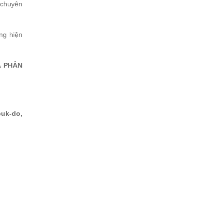
 chuyên
ng hiện
À PHÂN
uk-do,