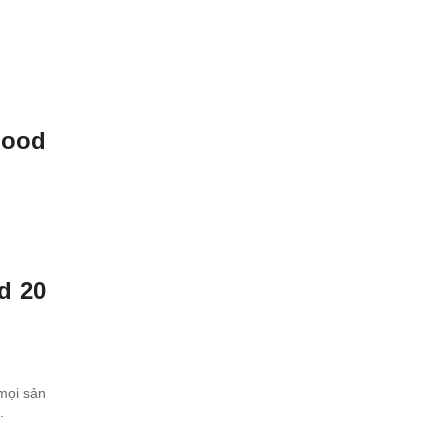
Food
d 20
mọi sản
.