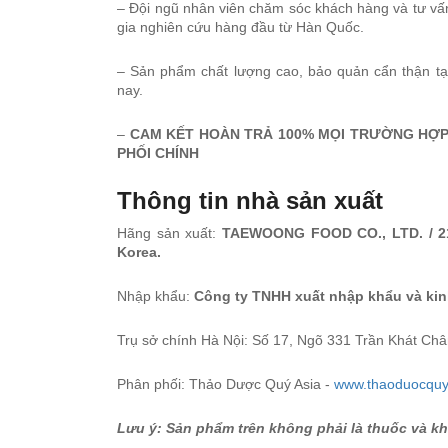
– Đội ngũ nhân viên chăm sóc khách hàng và tư vấ
gia nghiên cứu hàng đầu từ Hàn Quốc.
– Sản phẩm chất lượng cao, bảo quản cẩn thận tại
nay.
–
CAM KẾT HOÀN TRẢ 100% MỌI TRƯỜNG HỢ
PHỐI CHÍNH
Thông tin nhà sản xuất
Hãng sản xuất:
TAEWOONG FOOD CO., LTD. / 2
Korea.
Nhập khẩu:
Công ty TNHH xuất nhập khẩu và ki
Trụ sở chính Hà Nội: Số 17, Ngõ 331 Trần Khát Châ
Phân phối: Thảo Dược Quý Asia -
www.thaoduocquy
Lưu ý: Sản phẩm trên không phải là thuốc và k