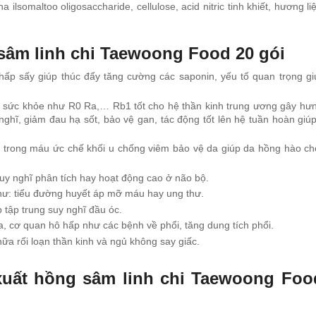
lsomaltoo oligosaccharide, cellulose, acid nitric tinh khiết, hương l
sâm linh chi Taewoong Food 20 gói
ấp sấy giúp thúc đẩy tăng cường các saponin, yếu tố quan trọng gi
o sức khỏe như R0 Ra,… Rb1 tốt cho hệ thần kinh trung ương gây hư
 nghĩ, giảm đau hạ sốt, bảo vệ gan, tác động tốt lên hệ tuần hoàn gi
 trong máu ức chế khối u chống viêm bảo vệ da giúp da hồng hào ch
uy nghĩ phân tích hay hoạt động cao ở não bộ.
hư: tiểu đường huyết áp mỡ máu hay ung thư.
 tập trung suy nghĩ đầu óc.
a, cơ quan hô hấp như các bệnh về phổi, tăng dung tích phổi.
hữa rối loạn thần kinh và ngủ không say giấc.
uất hồng sâm linh chi Taewoong Foo