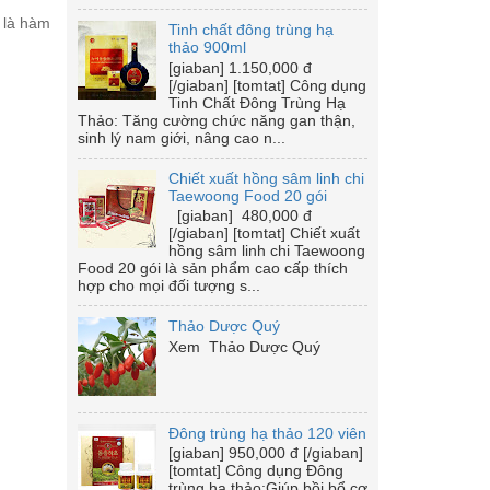
 là hàm
Tinh chất đông trùng hạ
thảo 900ml
[giaban] 1.150,000 đ
[/giaban] [tomtat] Công dụng
Tinh Chất Đông Trùng Hạ
Thảo: Tăng cường chức năng gan thận,
sinh lý nam giới, nâng cao n...
Chiết xuất hồng sâm linh chi
Taewoong Food 20 gói
[giaban] 480,000 đ
[/giaban] [tomtat] Chiết xuất
hồng sâm linh chi Taewoong
Food 20 gói là sản phẩm cao cấp thích
hợp cho mọi đối tượng s...
Thảo Dược Quý
Xem Thảo Dược Quý
Đông trùng hạ thảo 120 viên
[giaban] 950,000 đ [/giaban]
[tomtat] Công dụng Đông
trùng hạ thảo:Giúp bồi bổ cơ