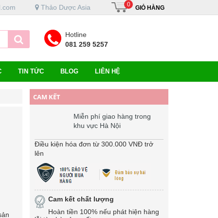
0
l.com
Thảo Dược Asia
GIỎ HÀNG
Hotline
081 259 5257
C
TIN TỨC
BLOG
LIÊN HỆ
CAM KẾT
Miễn phí giao hàng trong
khu vực Hà Nội
Điều kiện hóa đơn từ 300.000 VNĐ trở
lên
Cam kết chất lượng
Hoàn tiền 100% nếu phát hiện hàng
sản