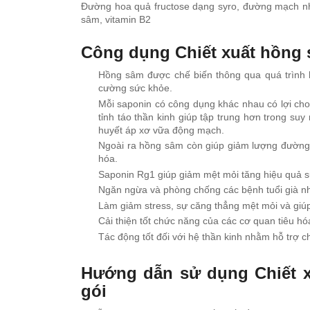
Đường hoa quả fructose dạng syro, đường mạch nha i
sâm, vitamin B2
Công dụng Chiết xuất hồng 
Hồng sâm được chế biến thông qua quá trình h
cường sức khỏe.
Mỗi saponin có công dụng khác nhau có lợi ch
tỉnh táo thần kinh giúp tập trung hơn trong suy
huyết áp xơ vữa động mạch.
Ngoài ra hồng sâm còn giúp giảm lượng đường
hóa.
Saponin Rg1 giúp giảm mệt mỏi tăng hiệu quả s
Ngăn ngừa và phòng chống các bệnh tuổi già n
Làm giảm stress, sự căng thẳng mệt mỏi và giúp
Cải thiện tốt chức năng của các cơ quan tiêu hó
Tác động tốt đối với hệ thần kinh nhằm hỗ trợ c
Hướng dẫn sử dụng Chiết x
gói