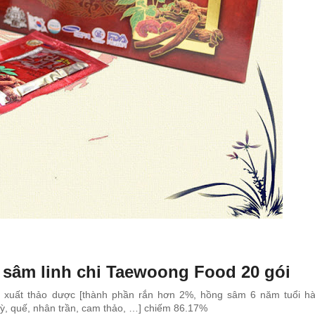
 sâm linh chi Taewoong Food 20 gói
t xuất thảo dược [thành phần rắn hơn 2%, hồng sâm 6 năm tuổi h
quỳ, quế, nhân trần, cam thảo, …] chiếm 86.17%